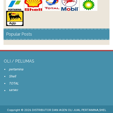
PERBEDAAN OLI HIDROLIK DAN OLI MESIN
MEMAHAMI OLI MESIN DIESEL
OLI MESIN PELUMAS TURBIN
OLI HIDROLIK TURALOIK 52
Popular Posts
PENGERTIAN SILINDER HIDRAULIK
PELUMAS MESIN DIESEL
SYSTEM HIDRAULIK
HIDRAULIK CONTROL VALVE ALAT BERAT
OLI / PELUMAS
HIDRAULIK HOSE ALAT BERAT
pertamina
MEDITRAN S
Shell
HIDRAULIK ALAT BERAT
TOTAL
MEMILIH OLI MESIN
MOBIL
ARTI KODE SAE
BP
PELUMASAN BEARING
AGIP
PERBEDAAN SYNTETIK DAN MINERAL
Copyright ©
2026
DISTRIBUTOR DAN AGEN OLI JUAL PERTAMINA,SHEL