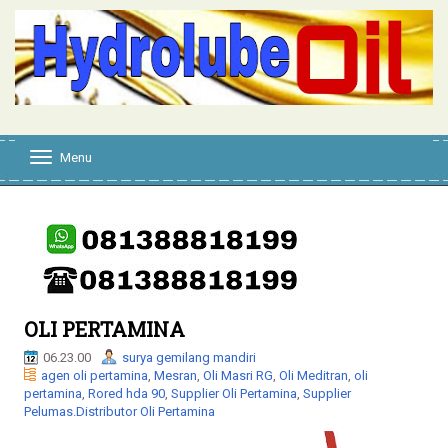
Menu
T
o
g
g
l
e
n
a
v
i
OLI PERTAMINA
g
a
06.23.00
surya gemilang mandiri
t
agen oli pertamina
,
Mesran
,
Oli Masri RG
,
Oli Meditran
,
oli
i
pertamina
,
Rored hda 90
,
Supplier Oli Pertamina
,
Supplier
o
Pelumas.Distributor Oli Pertamina
n