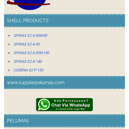
SHELL PRODUCTS
SPIRAX S2 A 85W90
SPIRAX S2 A 90
SPIRAX S2 A 85W140
SPIRAX S2 A-140
CORENA S2 P-150
CORENA S4 R 68
www.supplierpelumas.com
CORENA S4 R 46
CORENA S2 P-100
DIALA S4 ZX-1
TELLUS S2 MX 32
PELUMAS
TELLUS S2 MX 68